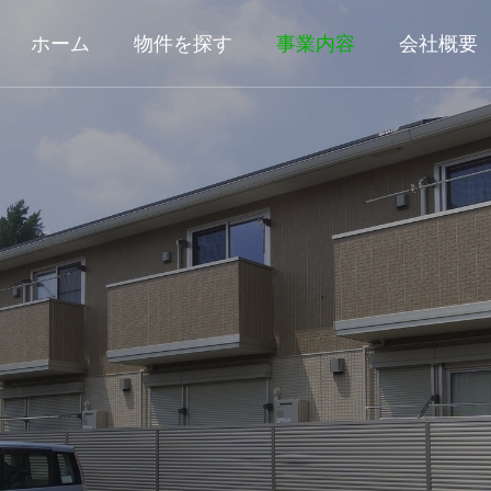
ホーム
物件を探す
事業内容
会社概要
産売買仲介事業
不動産買取再
いたい方
相続不動産の買取
りたい方
事故物件の買取